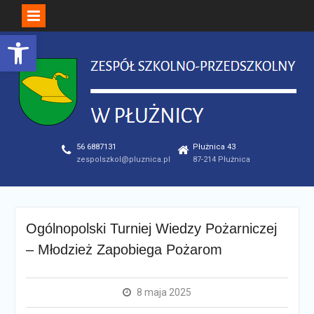
Open toolbar
Skip
to
content
56 6887131
Płużnica 43
zespolszkol@pluznica.pl
87-214 Płużnica
Ogólnopolski Turniej Wiedzy Pożarniczej
– Młodzież Zapobiega Pożarom
8 maja 2025