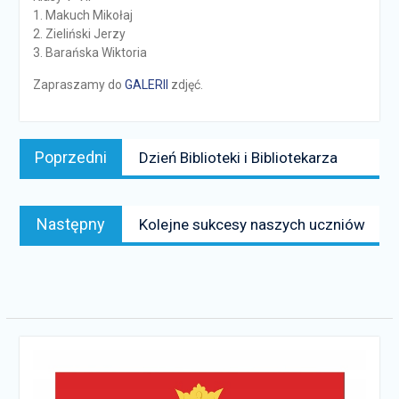
1. Makuch Mikołaj
2. Zieliński Jerzy
3. Barańska Wiktoria
Zapraszamy do
GALERII
zdjęć.
Nawigacja
Poprzedni
Poprzedni
Dzień Biblioteki i Bibliotekarza
wpisu
news:
Następny
Następny
Kolejne sukcesy naszych uczniów
news: