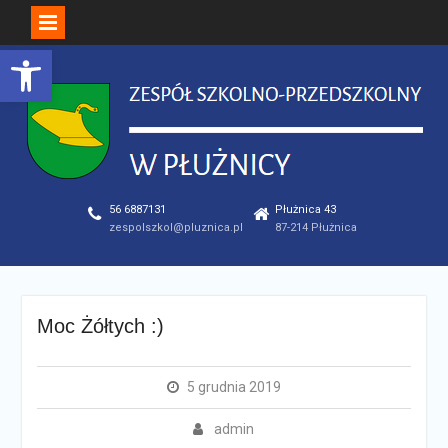
Open toolbar
Skip
to
content
56 6887131
Płużnica 43
zespolszkol@pluznica.pl
87-214 Płużnica
Moc Żółtych :)
5 grudnia 2019
admin