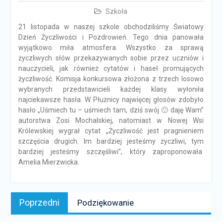
Szkoła
21 listopada w naszej szkole obchodziliśmy Światowy
Dzień Życzliwości i Pozdrowień. Tego dnia panowała
wyjątkowo miła atmosfera. Wszystko za sprawą
życzliwych słów przekazywanych sobie przez uczniów i
nauczycieli, jak również cytatów i haseł promujących
życzliwość. Komisja konkursowa złożona z trzech losowo
wybranych przedstawicieli każdej klasy wyłoniła
najciekawsze hasła. W Płużnicy najwięcej głosów zdobyło
hasło „Uśmiech tu – uśmiech tam, dziś swój 🙂 daję Wam”
autorstwa Zosi Mochalskiej, natomiast w Nowej Wsi
Królewskiej wygrał cytat „Życzliwość jest pragnieniem
szczęścia drugich. Im bardziej jesteśmy życzliwi, tym
bardziej jesteśmy szczęśliwi”, który zaproponowała
Amelia Mierzwicka.
Nawigacja
Poprzedni
Poprzedni
Podziękowanie
wpisu
news: