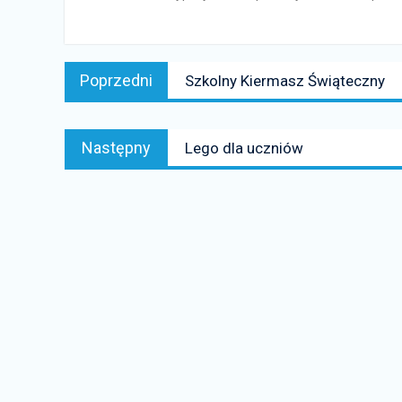
Nawigacja
Poprzedni
Poprzedni
Szkolny Kiermasz Świąteczny
wpisu
news:
Następny
Następny
Lego dla uczniów
news: