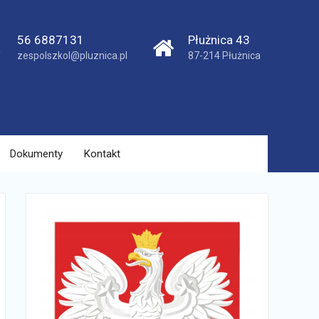
56 6887131
Płużnica 43
zespolszkol@pluznica.pl
87-214 Płużnica
Dokumenty
Kontakt