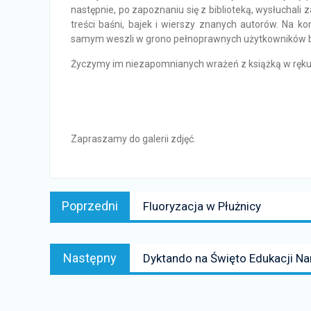
następnie, po zapoznaniu się z biblioteką, wysłuchali 
treści baśni, bajek i wierszy znanych autorów. Na ko
samym weszli w grono pełnoprawnych użytkowników bi
Życzymy im niezapomnianych wrażeń z książką w ręku
Zapraszamy do galerii zdjęć.
Nawigacja
Poprzedni
Poprzedni
Fluoryzacja w Płużnicy
wpisu
news:
Następny
Następny
Dyktando na Święto Edukacji N
news: