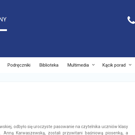
Podręczniki
Biblioteka
Multimedia
Kącik porad
ewskiej, odbyło się uroczyste pasowanie na czytelnika uczniów klasy
. Anną Karwaszewską, zostali przywitani baśniową piosenką, a