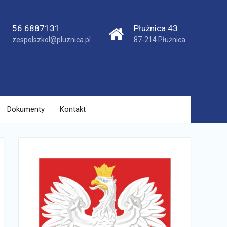
56 6887131
Płużnica 43
zespolszkol@pluznica.pl
87-214 Płużnica
Dokumenty
Kontakt