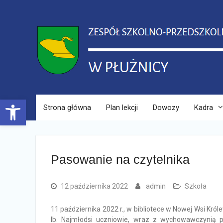
Skip
to
content
Open toolbar
Strona główna
Plan lekcji
Dowozy
Kadra
Pasowanie na czytelnika
12 października 2022
admin
Szkoła
11 października 2022 r., w bibliotece w Nowej Wsi Król
Ib. Najmłodsi uczniowie, wraz z wychowawczynią p