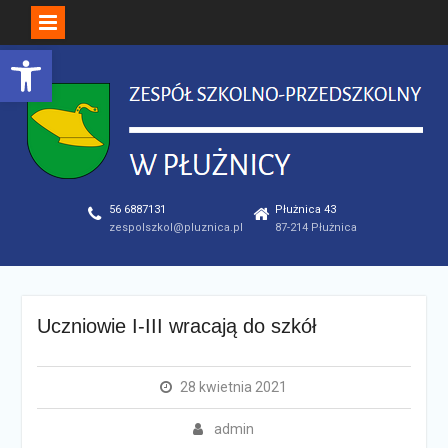
Open toolbar
Skip
to
content
56 6887131
Płużnica 43
zespolszkol@pluznica.pl
87-214 Płużnica
Uczniowie I-III wracają do szkół
28 kwietnia 2021
admin