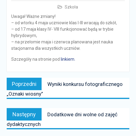
Szkoła
Uwaga! Ważne zmiany!
– od wtorku 4 maja uczniowie klas I-III wracają do szkół,
– od 17 maja klasy IV- VIII funkcjonować będą w trybie
hybrydowym,
– na przełomie maja i czerwca planowana jest nauka
stacjonarna dla wszystkich uczniów.
Szczegóły na stronie pod
linkiem.
Nawigacja
Poprzedni
Poprzedni
Wyniki konkursu fotograficznego
wpisu
news:
„Oznaki wiosny”
Następny
Następny
Dodatkowe dni wolne od zajęć
news:
dydaktycznych