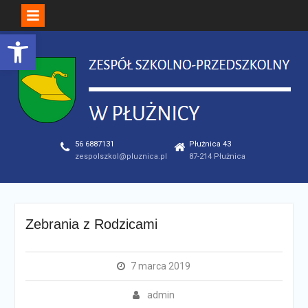
Open toolbar
Skip
to
content
56 6887131
Płużnica 43
zespolszkol@pluznica.pl
87-214 Płużnica
Zebrania z Rodzicami
7 marca 2019
admin