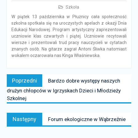
Szkoła
W piątek 13 października w Płużnicy cała społeczność
szkolna spotkała się na uroczystych apelach z okazji Dnia
Edukacji Narodowej. Program artystyczny zaprezentowali
uczniowie klas czwartych i piątej. Uczniowie recytowali
wiersze i prezentowali trud pracy nauczycieli w cytatach
znanych osób. Na gitarze zagrał Antoni Śliwka natomiast
wokalem oczarowała nas Kinga Właśniewska.
Nawigacja
Poprzedni
Poprzedni
Bardzo dobre występy naszych
wpisu
news:
drużyn chłopców w Igrzyskach Dzieci i Młodzieży
Szkolnej
Następny
Następny
Forum ekologiczne w Wąbrzeźnie
news: