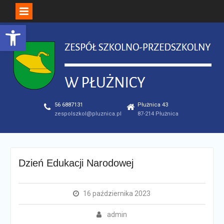
Open toolbar
Skip
to
content
56 6887131
Płużnica 43
zespolszkol@pluznica.pl
87-214 Płużnica
Dzień Edukacji Narodowej
16 października 2023
admin